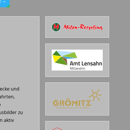
E
recke und
ahrten,
e
usbilder zu
n aktiv