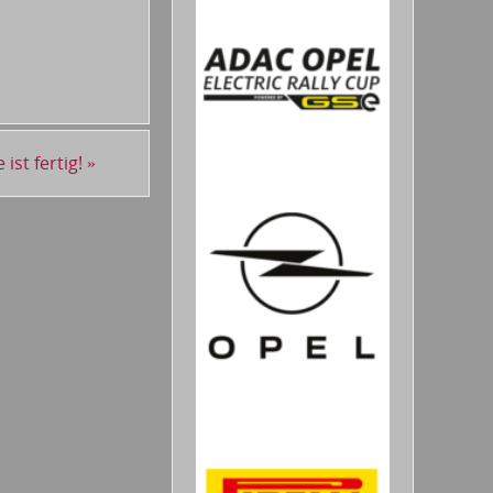
ist fertig!
»