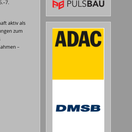
.–7.
ft aktiv als
lungen zum
s
nahmen –