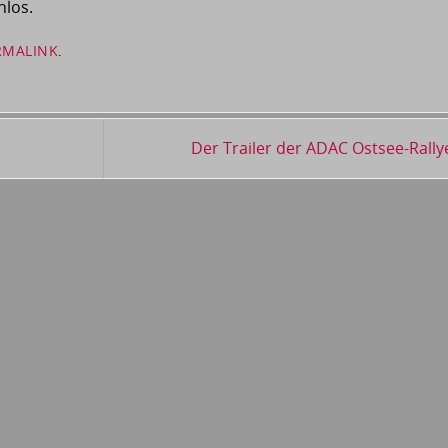
nlos.
RMALINK
.
Der Trailer der ADAC Ostsee-Rallye 