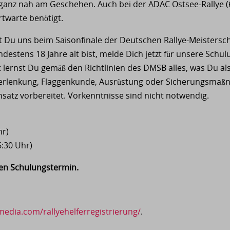
ganz nah am Geschehen. Auch bei der ADAC Ostsee-Rallye (6
twarte benötigt.
Du uns beim Saisonfinale der Deutschen Rallye-Meisterscha
estens 18 Jahre alt bist, melde Dich jetzt für unsere Schu
 lernst Du gemäß den Richtlinien des DMSB alles, was Du al
erlenkung, Flaggenkunde, Ausrüstung oder Sicherungsmaß
nsatz vorbereitet. Vorkenntnisse sind nicht notwendig.
hr)
6:30 Uhr)
gen Schulungstermin.
-media.com/rallyehelferregistrierung/
.